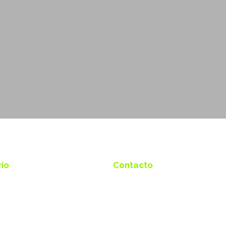
rio
Contacto
es a viernes
912 345 678
Calle General Pardiñas 106, 
Local 4, Madrid 28006