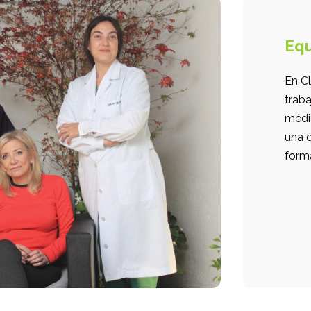
Equ
En Cl
trab
médi
una c
form