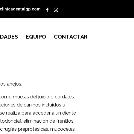
clinicadentalgp.com
IDADES
EQUIPO
CONTACTAR
dos anejos.
como muelas del juicio o cordales.
cciones de caninos
incluidos u
se realiza
para acceder a un diente
todoncia), eliminación de frenillos,
cirugías preprotésicas, mucoceles