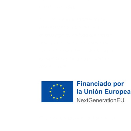
comenzó en 1999.
Nuestro interés fundamental es
proporcionar al paciente una
odontología de calidad apostando
tanto por el uso de materiales de
excelentes características como por
la experticia y calidez de nuestros
profesionales.
© Clínica dental General Pardiñas 106