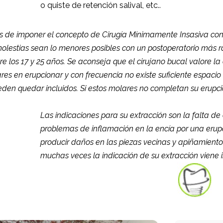
o quiste de
retención salival, etc..
s de imponer el concepto de Cirugía Mínimamente Insasiva con
olestias sean lo menores posibles con un postoperatorio más r
re los 17 y 25 años. Se aconseja que el cirujano bucal valore la
ares en erupcionar y con frecuencia no existe suficiente espacio
eden quedar incluidos. Si estos molares no completan su erupci
Las indicaciones para su extracción son la falta de
problemas de inflamación en la encía por una erupc
producir daños en las piezas vecinas y apiñamientos
muchas veces la indicación de su extracción viene i