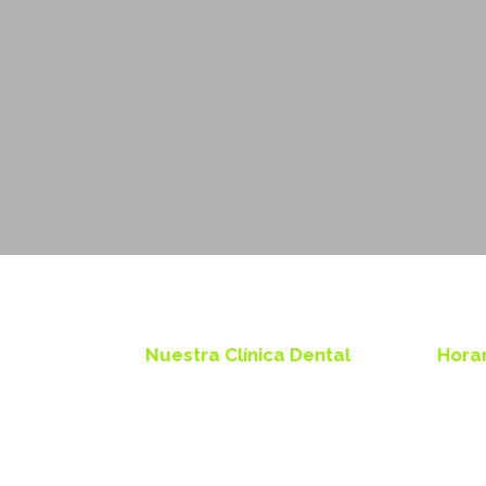
Nuestra Clínica Dental
Hora
Clínica Dental General Pardiñas
De lun
nace en 2011 como un proyecto
familiar desde el deseo de expansión
de una trayectoria profesional que