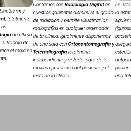
Contamos con
Radiología Digital
en
En esta
abinetes muy
nuestros gabinetes disminuye el grado
la ester
ral
, totalmente
de radiación y permite visualizar las
siguien
pos
radiografías en cualquier ordenador
riguros
logía
de última
de la clínica.
Igualmente disponemos
bacteri
a el trabajo de
de una sala con
Ortopantomografía y
asegura
vorece el máximo
Teleradiografía
totalmente
esteril
nte.
independiente y aislada, para de la
autocla
máxima protección del paciente y el
pudiend
resto de la clínica.
una tot